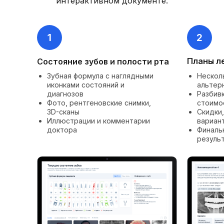
интерактивном документе.
1
2
Планы л
Состояние зубов и полости рта
Зубная формула с наглядными
Несколь
иконками состояний и
альтер
диагнозов
Разбивк
Фото, рентгеновские снимки,
стоимо
3D-сканы
Скидки
Иллюстрации и комментарии
вариан
доктора
Финаль
резуль