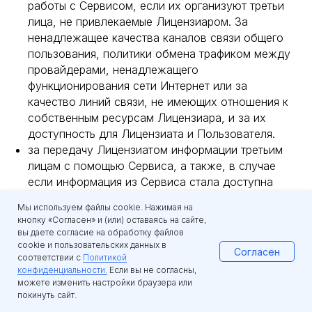
работы с Сервисом, если их организуют третьи
лица, не привлекаемые Лицензиаром. За
ненадлежащее качества каналов связи общего
пользования, политики обмена трафиком между
провайдерами, ненадлежащего
функционирования сети Интернет или за
качество линий связи, не имеющих отношения к
собственным ресурсам Лицензиара, и за их
доступность для Лицензиата и Пользователя.
за передачу Лицензиатом информации третьим
лицам с помощью Сервиса, а также, в случае
если информация из Сервиса стала доступна
третьим лицам вследствие их
Мы используем файлы cookie. Нажимая на
несанкционированного доступа к через
кнопку «Согласен» и (или) оставаясь на сайте,
оборудование Лицензиата или действий
вы даете согласие на обработку файлов
вирусного или вредоносного программного
cookie и пользовательских данных в
Согласен
соответствии с
Политикой
обеспечения на со стороны Лицензиата.
конфиденциальности.
Если вы не согласны,
за достоверность и законность информации,
можете изменить настройки браузера или
размещаемой Лицензиатом вСервисе. Всю
покинуть сайт.
полноту ответственности за нарушения